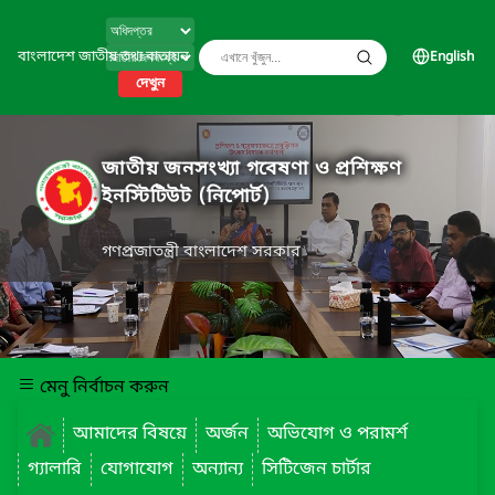
বাংলাদেশ জাতীয় তথ্য বাতায়ন
English
দেখুন
জাতীয় জনসংখ্যা গবেষণা ও প্রশিক্ষণ
ইনস্টিটিউট (নিপোর্ট)
গণপ্রজাতন্ত্রী বাংলাদেশ সরকার
মেনু নির্বাচন করুন
আমাদের বিষয়ে
অর্জন
অভিযোগ ও পরামর্শ
গ্যালারি
যোগাযোগ
অন্যান্য
সিটিজেন চার্টার