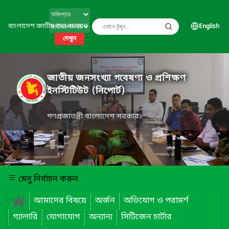
বাংলাদেশ জাতীয় তথ্য বাতায়ন
English
দেখুন
জাতীয় জনসংখ্যা গবেষণা ও প্রশিক্ষণ
ইনস্টিটিউট (নিপোর্ট)
গণপ্রজাতন্ত্রী বাংলাদেশ সরকার
মেনু নির্বাচন করুন
আমাদের বিষয়ে
অর্জন
অভিযোগ ও পরামর্শ
গ্যালারি
যোগাযোগ
অন্যান্য
সিটিজেন চার্টার