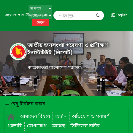
বাংলাদেশ জাতীয় তথ্য বাতায়ন
English
দেখুন
জাতীয় জনসংখ্যা গবেষণা ও প্রশিক্ষণ
ইনস্টিটিউট (নিপোর্ট)
গণপ্রজাতন্ত্রী বাংলাদেশ সরকার
মেনু নির্বাচন করুন
আমাদের বিষয়ে
অর্জন
অভিযোগ ও পরামর্শ
গ্যালারি
যোগাযোগ
অন্যান্য
সিটিজেন চার্টার