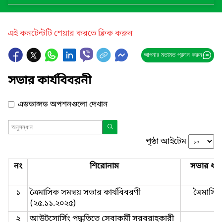
এই কনটেন্টটি শেয়ার করতে ক্লিক করুন
আপনার মতামত প্রদান করুন
সভার কার্যবিবরনী
এডভান্সড অপশনগুলো দেখান
পৃষ্ঠা আইটেম
নং
শিরোনাম
সভার ধর
১
ত্রৈমাসিক সমন্বয় সভার কার্যবিবরণী
ত্রৈমাসি
(২৫.১১.২০২৫)
২
আউটসোর্সিং পদ্ধতিতে সেবাকর্মী সরবরাহকারী