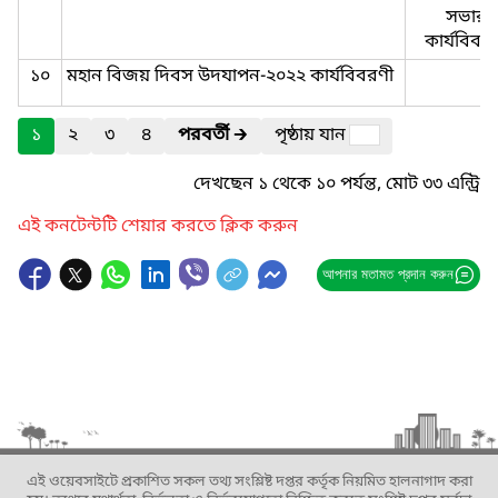
সভার
কার্যবিবর
১০
মহান বিজয় দিবস উদযাপন-২০২২ কার্যবিবরণী
১
২
৩
৪
পরবর্তী
🡲
পৃষ্ঠায় যান
দেখছেন ১ থেকে ১০ পর্যন্ত, মোট ৩৩ এন্ট্রি
এই কনটেন্টটি শেয়ার করতে ক্লিক করুন
আপনার মতামত প্রদান করুন
এই ওয়েবসাইটে প্রকাশিত সকল তথ্য সংশ্লিষ্ট দপ্তর কর্তৃক নিয়মিত হালনাগাদ করা