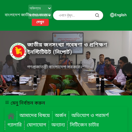
বাংলাদেশ জাতীয় তথ্য বাতায়ন
English
দেখুন
জাতীয় জনসংখ্যা গবেষণা ও প্রশিক্ষণ
ইনস্টিটিউট (নিপোর্ট)
গণপ্রজাতন্ত্রী বাংলাদেশ সরকার
মেনু নির্বাচন করুন
আমাদের বিষয়ে
অর্জন
অভিযোগ ও পরামর্শ
গ্যালারি
যোগাযোগ
অন্যান্য
সিটিজেন চার্টার