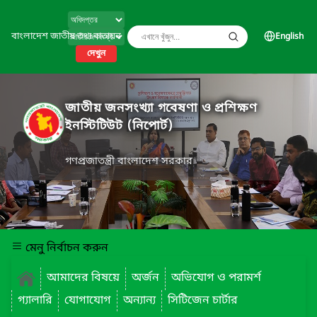
বাংলাদেশ জাতীয় তথ্য বাতায়ন
English
দেখুন
জাতীয় জনসংখ্যা গবেষণা ও প্রশিক্ষণ
ইনস্টিটিউট (নিপোর্ট)
গণপ্রজাতন্ত্রী বাংলাদেশ সরকার
মেনু নির্বাচন করুন
আমাদের বিষয়ে
অর্জন
অভিযোগ ও পরামর্শ
গ্যালারি
যোগাযোগ
অন্যান্য
সিটিজেন চার্টার