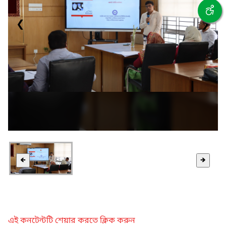
❮
❯
🡸
🡺
এই কনটেন্টটি শেয়ার করতে ক্লিক করুন