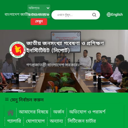
বাংলাদেশ জাতীয় তথ্য বাতায়ন
English
দেখুন
জাতীয় জনসংখ্যা গবেষণা ও প্রশিক্ষণ
ইনস্টিটিউট (নিপোর্ট)
গণপ্রজাতন্ত্রী বাংলাদেশ সরকার
মেনু নির্বাচন করুন
আমাদের বিষয়ে
অর্জন
অভিযোগ ও পরামর্শ
গ্যালারি
যোগাযোগ
অন্যান্য
সিটিজেন চার্টার