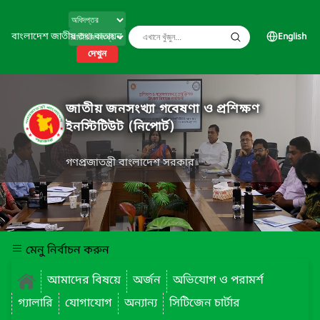
বাংলাদেশ জাতীয় তথ্য বাতায়ন
English
দেখুন
জাতীয় জনসংখ্যা গবেষণা ও প্রশিক্ষণ
ইনস্টিটিউট (নিপোর্ট)
গণপ্রজাতন্ত্রী বাংলাদেশ সরকার
মেনু নির্বাচন করুন
আমাদের বিষয়ে
অর্জন
অভিযোগ ও পরামর্শ
গ্যালারি
যোগাযোগ
অন্যান্য
সিটিজেন চার্টার