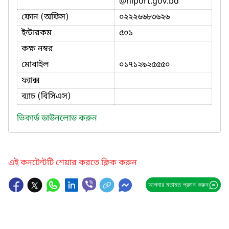
@niport.gov.bd
ফোন (অফিস)
০২২২৬৬৮৩৬২৬
ইন্টারকম
৫০১
কক্ষ নম্বর
মোবাইল
০১৭১২৯২৫৫৫০
ফ্যাক্স
ব্যাচ (বিসিএস)
ভিকার্ড ডাউনলোড করুন
এই কনটেন্টটি শেয়ার করতে ক্লিক করুন
আপনার মতামত প্রদান করুন