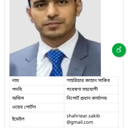
নাম
শাহরিয়ার জাহান সাকিব
পদবি
গবেষণা সহযোগী
অফিস
নিপোর্ট প্রধান কার্যালয়
ওয়েব পোর্টল
shahriear.sakib
ইমেইল
@gmail.com