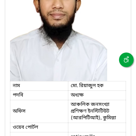
নাম
মো. রিয়াজুল হক
পদবি
অধ্যক্ষ
আঞ্চলিক জনসংখ্যা
অফিস
প্রশিক্ষণ ইনস্টিটিউট
(আরপিটিআই), কুমিল্লা
ওয়েব পোর্টল