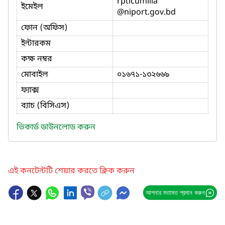
rpticumilla
ইমেইল
@niport.gov.bd
ফোন (অফিস)
ইন্টারকম
কক্ষ নম্বর
মোবাইল
০১৬৭১-১৩২৬৬৯
ফ্যাক্স
ব্যাচ (বিসিএস)
ভিকার্ড ডাউনলোড করুন
এই কনটেন্টটি শেয়ার করতে ক্লিক করুন
আপনার মতামত প্রদান করুন