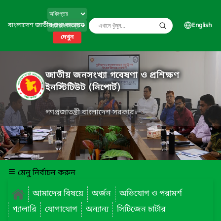
বাংলাদেশ জাতীয় তথ্য বাতায়ন
English
দেখুন
জাতীয় জনসংখ্যা গবেষণা ও প্রশিক্ষণ
ইনস্টিটিউট (নিপোর্ট)
গণপ্রজাতন্ত্রী বাংলাদেশ সরকার
মেনু নির্বাচন করুন
আমাদের বিষয়ে
অর্জন
অভিযোগ ও পরামর্শ
গ্যালারি
যোগাযোগ
অন্যান্য
সিটিজেন চার্টার