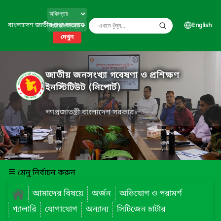
বাংলাদেশ জাতীয় তথ্য বাতায়ন
English
দেখুন
জাতীয় জনসংখ্যা গবেষণা ও প্রশিক্ষণ
ইনস্টিটিউট (নিপোর্ট)
গণপ্রজাতন্ত্রী বাংলাদেশ সরকার
মেনু নির্বাচন করুন
আমাদের বিষয়ে
অর্জন
অভিযোগ ও পরামর্শ
গ্যালারি
যোগাযোগ
অন্যান্য
সিটিজেন চার্টার