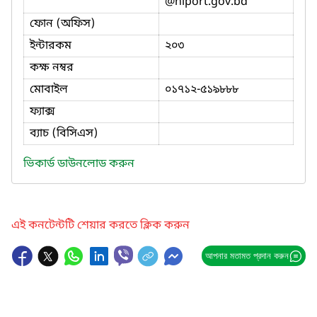
@niport.gov.bd
ফোন (অফিস)
ইন্টারকম
২০৩
কক্ষ নম্বর
মোবাইল
০১৭১২-৫১৯৮৮৮
ফ্যাক্স
ব্যাচ (বিসিএস)
ভিকার্ড ডাউনলোড করুন
এই কনটেন্টটি শেয়ার করতে ক্লিক করুন
আপনার মতামত প্রদান করুন