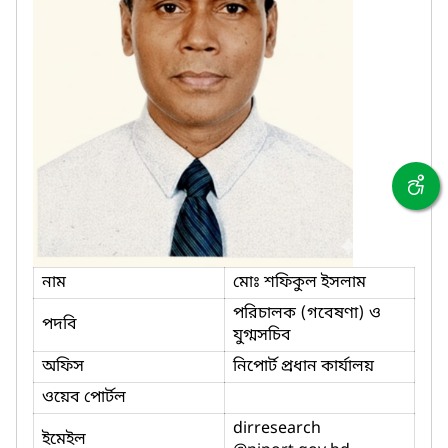
নাম
মোঃ শফিকুল ইসলাম
পরিচালক (গবেষণা) ও
পদবি
যুগ্মসচিব
অফিস
নিপোর্ট প্রধান কার্যালয়
ওয়েব পোর্টল
dirresearch
ইমেইল