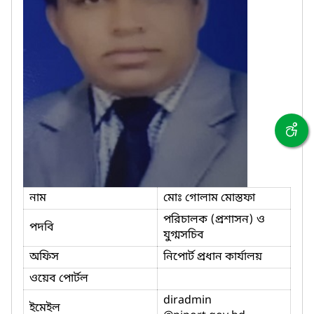
নাম
মোঃ গোলাম মোস্তফা
পরিচালক (প্রশাসন) ও
পদবি
যুগ্মসচিব
অফিস
নিপোর্ট প্রধান কার্যালয়
ওয়েব পোর্টল
diradmin
ইমেইল