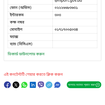
@niport.gov.bd
ফোন (অফিস)
০২২২৬৬৮৩৬৩১
ইন্টারকম
৩০৩
কক্ষ নম্বর
মোবাইল
০১৭১৭০০৫০৩৪
ফ্যাক্স
ব্যাচ (বিসিএস)
ভিকার্ড ডাউনলোড করুন
এই কনটেন্টটি শেয়ার করতে ক্লিক করুন
আপনার মতামত প্রদান করুন