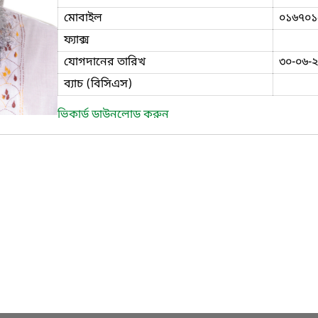
মোবাইল
০১৬৭০১
ফ্যাক্স
যোগদানের তারিখ
৩০-০৬-
ব্যাচ (বিসিএস)
ভিকার্ড ডাউনলোড করুন