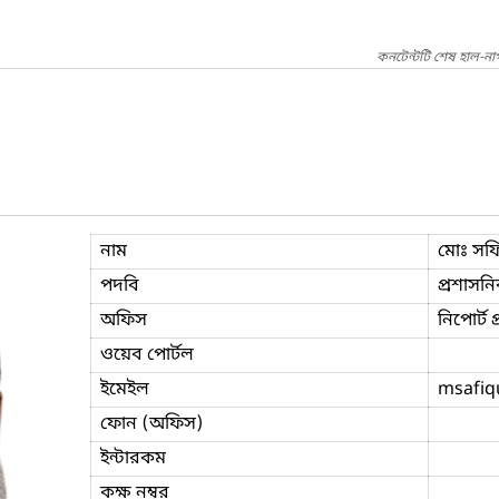
কনটেন্টটি শেষ হাল-না
নাম
মোঃ সফ
পদবি
প্রশাসনিক
অফিস
নিপোর্ট 
ওয়েব পোর্টল
ইমেইল
msafiq
ফোন (অফিস)
ইন্টারকম
কক্ষ নম্বর