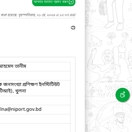
আপনার মতামত প্রদান করুন
 করা হয়েছে: বৃহস্পতিবার, ২১ মে, ২০২৬ এ ১০:০৭ AM
হমেদ তানীম
 জনসংখ্যা প্রশিক্ষণ ইনস্টিটিউট
িআই), খুলনা
ulna
@niport.gov.bd