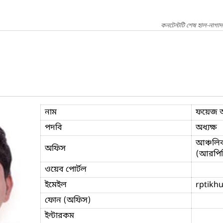
কনটেন্টটি শেষ হাল-নাগাদ
নাম
ফয়েজ আ
পদবি
অধ্যক্ষ
আঞ্চলিক
অফিস
(আরপিট
ওয়েব পোর্টল
ইমেইল
rptikh
ফোন (অফিস)
ইন্টারকম