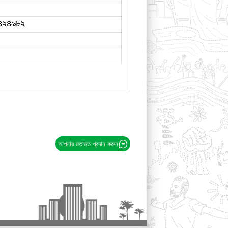
৪২৪৯৮২
আপনার মতামত প্রদান করুন