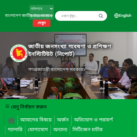
বাংলাদেশ জাতীয় তথ্য বাতায়ন
English
দেখুন
জাতীয় জনসংখ্যা গবেষণা ও প্রশিক্ষণ
ইনস্টিটিউট (নিপোর্ট)
গণপ্রজাতন্ত্রী বাংলাদেশ সরকার
মেনু নির্বাচন করুন
আমাদের বিষয়ে
অর্জন
অভিযোগ ও পরামর্শ
গ্যালারি
যোগাযোগ
অন্যান্য
সিটিজেন চার্টার