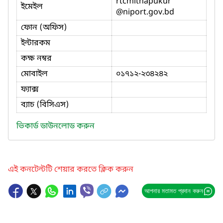
rtcmithapukur
ইমেইল
@niport.gov.bd
ফোন (অফিস)
ইন্টারকম
কক্ষ নম্বর
মোবাইল
০১৭১২-২৩৪২৪২
ফ্যাক্স
ব্যাচ (বিসিএস)
ভিকার্ড ডাউনলোড করুন
এই কনটেন্টটি শেয়ার করতে ক্লিক করুন
আপনার মতামত প্রদান করুন