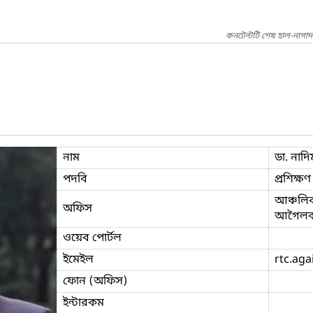
কনটেন্টটি শেষ হাল-নাগাদ
নাম
ডা. না
পদবি
প্রশিক্ষণ
আঞ্চলিক 
অফিস
আগৈলঝ
ওয়েব পোর্টল
ইমেইল
rtc.aga
ফোন (অফিস)
ইন্টারকম