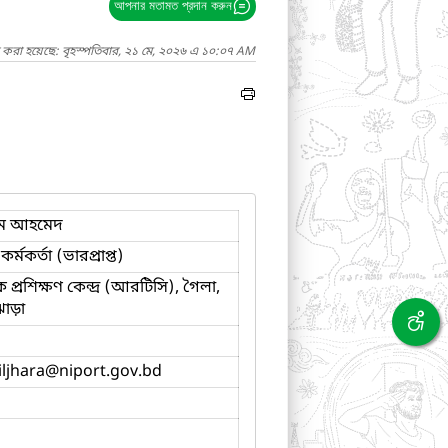
আপনার মতামত প্রদান করুন
 করা হয়েছে: বৃহস্পতিবার, ২১ মে, ২০২৬ এ ১০:০৭ AM
দিম আহমেদ
 কর্মকর্তা (ভারপ্রাপ্ত)
প্রশিক্ষণ কেন্দ্র (আরটিসি), গৈলা,
াড়া
iljhara
@niport.gov.bd