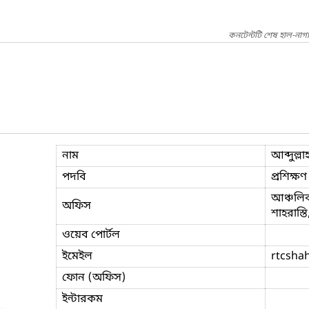
কনটেন্টটি শেষ হাল-নাগ
নাম
আব্দুল্
পদবি
প্রশিক্ষণ
আঞ্চলিক 
অফিস
শাহরাস্তি
ওয়েব পোর্টল
ইমেইল
rtcshah
ফোন (অফিস)
ইন্টারকম