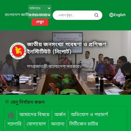
বাংলাদেশ জাতীয় তথ্য বাতায়ন
English
দেখুন
জাতীয় জনসংখ্যা গবেষণা ও প্রশিক্ষণ
ইনস্টিটিউট (নিপোর্ট)
গণপ্রজাতন্ত্রী বাংলাদেশ সরকার
মেনু নির্বাচন করুন
আমাদের বিষয়ে
অর্জন
অভিযোগ ও পরামর্শ
গ্যালারি
যোগাযোগ
অন্যান্য
সিটিজেন চার্টার