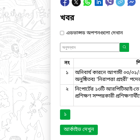
খবর
এডভান্সড অপশনগুলো দেখান
নং
শ
১
অনিবার্য কারনে আগামী ০৩/০১/
অনুষ্ঠিতব্য 'নিরাপত্তা প্রহরী' প
২
নিপোর্টের ১৩টি আরপিটিআই-তে
প্রশিক্ষণ সম্পন্নকারী প্রশিক্ষণার্থ
১
আর্কাইভ দেখুন