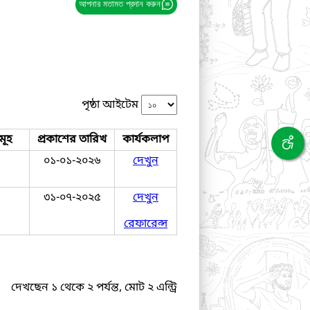
আপনার মতামত প্রদান করুন
পৃষ্ঠা আইটেম
মূহ
প্রকাশের তারিখ
কার্যকলাপ
০১-০১-২০২৬
দেখুন
৩১-০৭-২০২৫
দেখুন
রেফারেন্স
দেখছেন ১ থেকে ২ পর্যন্ত, মোট ২ এন্ট্রি