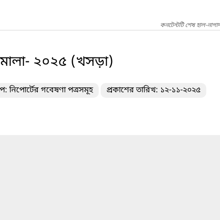
কনটেন্টটি শেষ হাল-নাগা
তিমালা- ২০২৫ (খসড়া)
ইপ: নিপোর্টের গবেষণা পত্রসমূহ
প্রকাশের তারিখ: ১২-১১-২০২৫