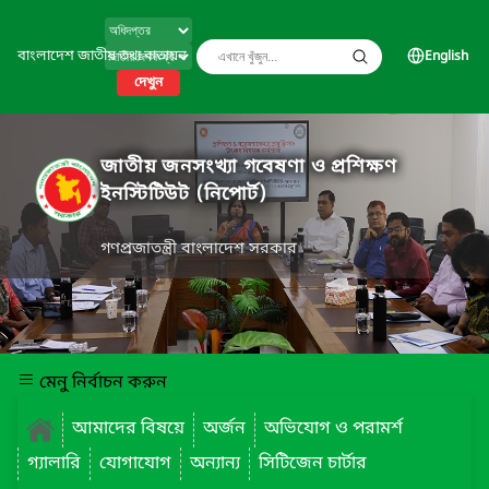
বাংলাদেশ জাতীয় তথ্য বাতায়ন
English
দেখুন
জাতীয় জনসংখ্যা গবেষণা ও প্রশিক্ষণ
ইনস্টিটিউট (নিপোর্ট)
গণপ্রজাতন্ত্রী বাংলাদেশ সরকার
মেনু নির্বাচন করুন
আমাদের বিষয়ে
অর্জন
অভিযোগ ও পরামর্শ
গ্যালারি
যোগাযোগ
অন্যান্য
সিটিজেন চার্টার