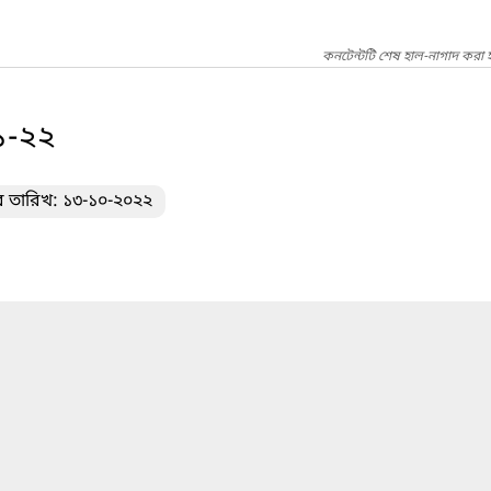
কনটেন্টটি শেষ হাল-নাগাদ করা 
২১-২২
র তারিখ: ১৩-১০-২০২২