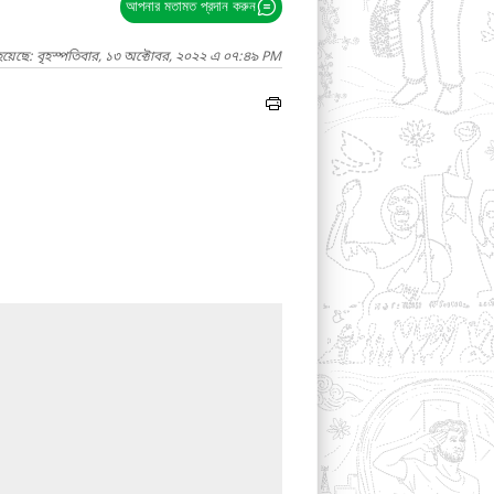
আপনার মতামত প্রদান করুন
হয়েছে: বৃহস্পতিবার, ১৩ অক্টোবর, ২০২২ এ ০৭:৪৯ PM