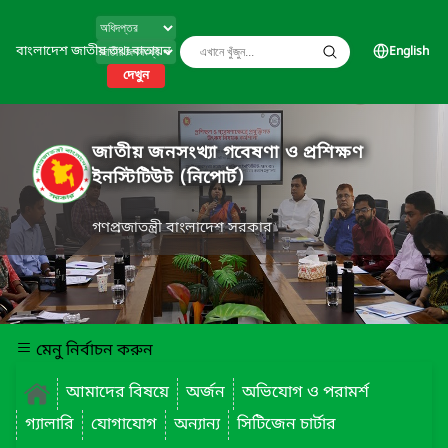
বাংলাদেশ জাতীয় তথ্য বাতায়ন
English
দেখুন
জাতীয় জনসংখ্যা গবেষণা ও প্রশিক্ষণ
ইনস্টিটিউট (নিপোর্ট)
গণপ্রজাতন্ত্রী বাংলাদেশ সরকার
মেনু নির্বাচন করুন
আমাদের বিষয়ে
অর্জন
অভিযোগ ও পরামর্শ
গ্যালারি
যোগাযোগ
অন্যান্য
সিটিজেন চার্টার